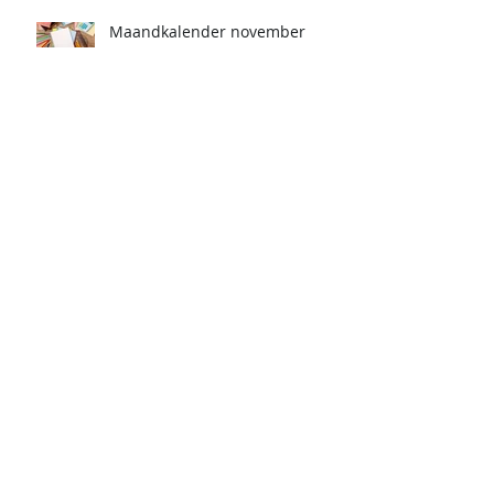
Maandkalender november
Maandkalender oktober
Maandkalender september
Zoeken op tags
Er zijn nog geen tags.
Campus De Schuit is een onderdeel van de