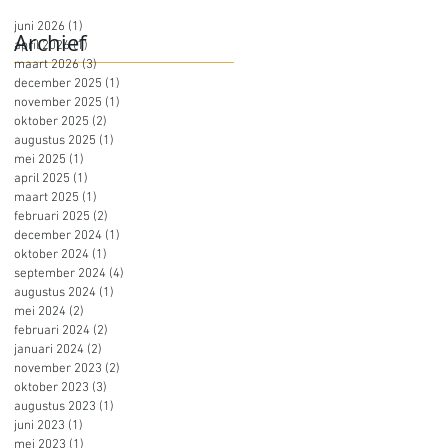
juni 2026
(1)
1 post
Archief
april 2026
(1)
1 post
maart 2026
(3)
3 posts
december 2025
(1)
1 post
november 2025
(1)
1 post
oktober 2025
(2)
2 posts
augustus 2025
(1)
1 post
mei 2025
(1)
1 post
april 2025
(1)
1 post
maart 2025
(1)
1 post
februari 2025
(2)
2 posts
december 2024
(1)
1 post
oktober 2024
(1)
1 post
september 2024
(4)
4 posts
augustus 2024
(1)
1 post
mei 2024
(2)
2 posts
februari 2024
(2)
2 posts
januari 2024
(2)
2 posts
november 2023
(2)
2 posts
oktober 2023
(3)
3 posts
augustus 2023
(1)
1 post
juni 2023
(1)
1 post
mei 2023
(1)
1 post