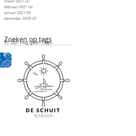
maart 2021
(2)
2 posts
februari 2021
(6)
6 posts
januari 2021
(5)
5 posts
december 2020
(3)
3 posts
Zoeken op tags
Er zijn nog geen tags.