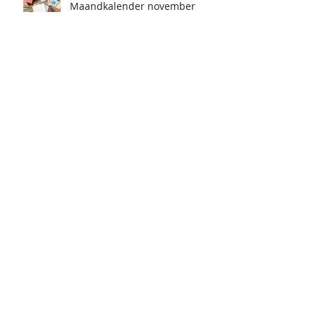
Maandkalender november
Maandkalender oktober
Maandkalender september
Er zijn nog geen tags.
Campus De Schuit is een onderdeel van de
scholengemeenschap Halen/Herk-de-Stad
(
SGHH
)